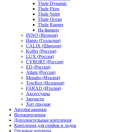
Thule Dynamic
Thule Flow
Thule Spirit
Thule Ocean
Thule Ranger
На фаркоп
INNO (Япония)
Hapro (Голладия)
CALIX (Швеция)
Koffer (Россия)
LUX (Россия)
CYBORT (Россия)
ED (Россия)
Atlant (Россия)
Menabo (Италия)
TowBox (Испания)
FARAD (Италия)
Аксессуары
Запчасти
Хит продаж
Автобагажники
Велокрепления
Дополнительные крепления
Крепления для серфов и лодок
Грузовые корзины