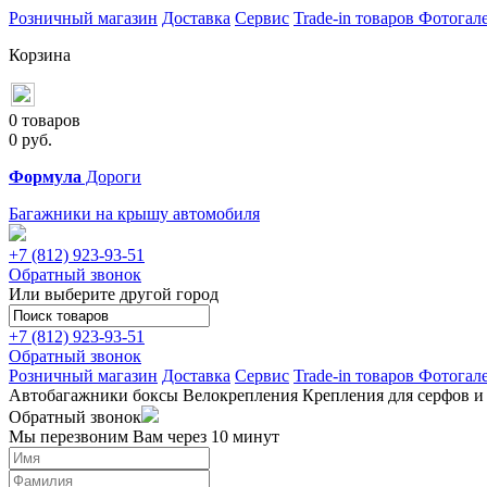
Розничный магазин
Доставка
Сервис
Trade-in товаров
Фотогал
Корзина
0 товаров
0
руб.
Формула
Дороги
Багажники на крышу автомобиля
+7 (812)
923-93-51
Обратный звонок
Или выберите другой город
+7 (812)
923-93-51
Обратный звонок
Розничный магазин
Доставка
Сервис
Trade-in товаров
Фотогал
Автобагажники
боксы
Велокрепления
Крепления для серфов и
Обратный звонок
Мы перезвоним Вам через 10 минут