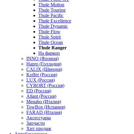
Thule Motion
Thule Touring
Thule Pacific
Thule Excellence
Thule Dynamic
Thule Flow
Thule Spirit
Thule Ocean
Thule Ranger
На фаркоп
INNO (Япония)
Hapro (Голладия)
CALIX (Швеция)
Koffer (Россия)
LUX (Россия)
CYBORT (Россия)
ED (Россия)
Atlant (Россия)
Menabo (Италия)
TowBox (Испания)
FARAD (Италия)
Аксессуары
Запчасти
Хит продаж
Автобагажники