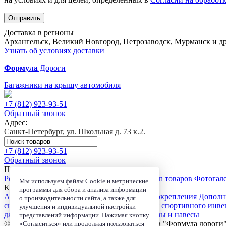
Отправить
Доставка в регионы
Архангельск, Великий Новгород, Петрозаводск, Мурманск и др
Узнать об условиях доставки
Формула
Дороги
Багажники на крышу автомобиля
+7 (812)
923-93-51
Обратный звонок
Адрес:
Санкт-Петербург, ул. Школьная д. 73 к.2.
+7 (812)
923-93-51
Обратный звонок
Покупателю
Розничный магазин
Доставка
Сервис
Trade-in товаров
Фотогал
Мы используем файлы Cookie и метрические
Каталог
программы для сбора и анализа информации
Автобагажники
Автомобильные боксы
Велокрепления
Дополн
о производительности сайта, а также для
сноубордов
Сумки и органайзеры
Чехлы для спортивного инве
улучшения и индивидуальной настройки
для электроники
Детские автокресла
Маркизы и навесы
представлений информации. Нажимая кнопку
© 2006-2026, Магазин-салон автобагажников "Формула дороги
«Согласиться» или продолжая пользоваться