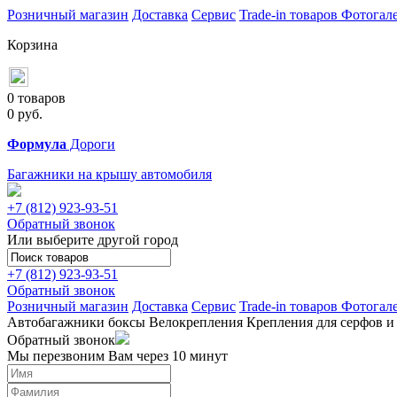
Розничный магазин
Доставка
Сервис
Trade-in товаров
Фотогал
Корзина
0 товаров
0
руб.
Формула
Дороги
Багажники на крышу автомобиля
+7 (812)
923-93-51
Обратный звонок
Или выберите другой город
+7 (812)
923-93-51
Обратный звонок
Розничный магазин
Доставка
Сервис
Trade-in товаров
Фотогал
Автобагажники
боксы
Велокрепления
Крепления для серфов и
Обратный звонок
Мы перезвоним Вам через 10 минут