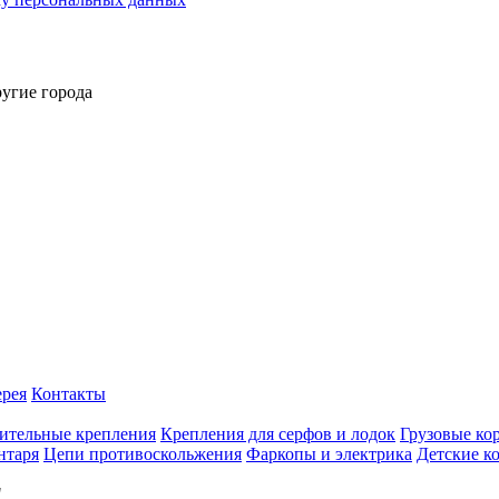
угие города
ерея
Контакты
ительные крепления
Крепления для серфов и лодок
Грузовые ко
нтаря
Цепи противоскольжения
Фаркопы и электрика
Детские к
"