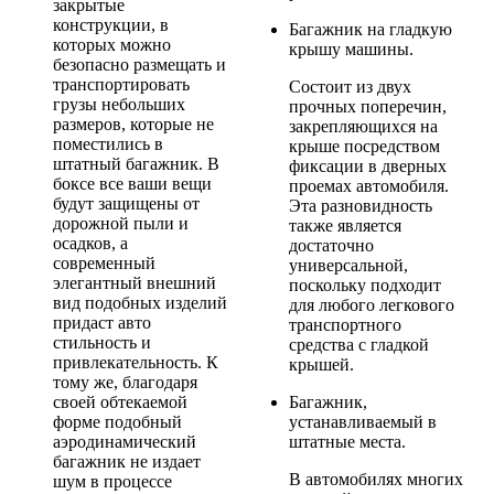
закрытые
конструкции, в
Багажник на гладкую
которых можно
крышу машины.
безопасно размещать и
транспортировать
Состоит из двух
грузы небольших
прочных поперечин,
размеров, которые не
закрепляющихся на
поместились в
крыше посредством
штатный багажник. В
фиксации в дверных
боксе все ваши вещи
проемах автомобиля.
будут защищены от
Эта разновидность
дорожной пыли и
также является
осадков, а
достаточно
современный
универсальной,
элегантный внешний
поскольку подходит
вид подобных изделий
для любого легкового
придаст авто
транспортного
стильность и
средства с гладкой
привлекательность. К
крышей.
тому же, благодаря
своей обтекаемой
Багажник,
форме подобный
устанавливаемый в
аэродинамический
штатные места.
багажник не издает
В автомобилях многих
шум в процессе