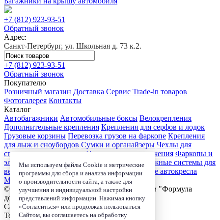
Багажники на крышу автомобиля
+7 (812)
923-93-51
Обратный звонок
Адрес:
Санкт-Петербург, ул. Школьная д. 73 к.2.
+7 (812)
923-93-51
Обратный звонок
Покупателю
Розничный магазин
Доставка
Сервис
Trade-in товаров
Фотогалерея
Контакты
Каталог
Автобагажники
Автомобильные боксы
Велокрепления
Дополнительные крепления
Крепления для серфов и лодок
Грузовые корзины
Перевозка грузов на фаркопе
Крепления
для лыж и сноубордов
Сумки и органайзеры
Чехлы для
спортивного инвентаря
Цепи противоскольжения
Фаркопы и
электрика
Детские коляски
Велокресла
Багажные системы для
Мы используем файлы Cookie и метрические
велосипедов
Чехлы для электроники
Детские автокресла
программы для сбора и анализа информации
Маркизы и навесы
о производительности сайта, а также для
© 2006-2026, Магазин-салон автобагажников "Формула
улучшения и индивидуальной настройки
дороги"
представлений информации. Нажимая кнопку
Санкт-Петербург, ул. Школьная д. 73 к.2.
«Согласиться» или продолжая пользоваться
Сайтом, вы соглашаетесь на обработку
Телефон:
+7 (812) 923-93-51