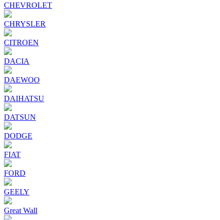
CHEVROLET
CHRYSLER
CITROEN
DACIA
DAEWOO
DAIHATSU
DATSUN
DODGE
FIAT
FORD
GEELY
Great Wall