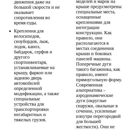
моделей и марок на
движения даже на
крыше предусмотрены
большой скорости и не
специальные места,
оказывает
оснащенные
сопротивления во
креплениями для
время езды.
интеграции
Крепления для
конструкции. Как
велосипедов,
правило, они
сноубордов, лыж,
располагаются в
лодок, каноэ,
местах соединения
байдарок, серфов и
крыши и боковых
другого
панелей машины.
спортинвентаря,
Поперечные дуги
устанавливаемые на
такого багажника, как
крышу, фаркоп или
правило, имеют
заднюю дверь
прямоугольную форму.
автомобилей
Cовременная
определенной
альтернатива –
модификации, а также
аэродинамические
специальные
дуги (округлые
устройства для
снаружи, овальные в
транспортировки
сечении, усиленные
негабаритных и
изнутри перегородкой
тяжелых грузов.
для большей
жесткости). Они не