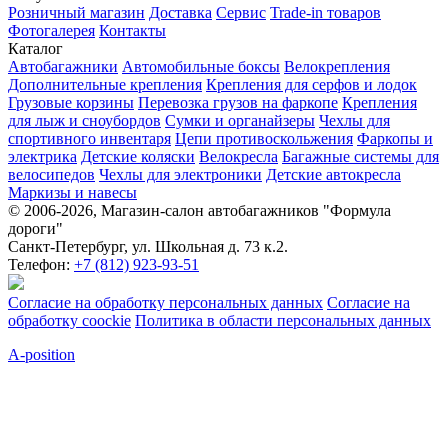
Розничный магазин
Доставка
Сервис
Trade-in товаров
Фотогалерея
Контакты
Каталог
Автобагажники
Автомобильные боксы
Велокрепления
Дополнительные крепления
Крепления для серфов и лодок
Грузовые корзины
Перевозка грузов на фаркопе
Крепления
для лыж и сноубордов
Сумки и органайзеры
Чехлы для
спортивного инвентаря
Цепи противоскольжения
Фаркопы и
электрика
Детские коляски
Велокресла
Багажные системы для
велосипедов
Чехлы для электроники
Детские автокресла
Маркизы и навесы
© 2006-2026, Магазин-салон автобагажников "Формула
дороги"
Санкт-Петербург, ул. Школьная д. 73 к.2.
Телефон:
+7 (812) 923-93-51
Согласие на обработку персональных данных
Согласие на
обработку coockie
Политика в области персональных данных
A-position