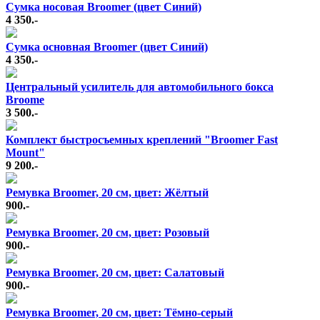
Сумка носовая Broomer (цвет Синий)
4 350.-
Сумка основная Broomer (цвет Синий)
4 350.-
Центральный усилитель для автомобильного бокса
Broome
3 500.-
Комплект быстросъемных креплений "Broomer Fast
Mount"
9 200.-
Ремувка Broomer, 20 см, цвет: Жёлтый
900.-
Ремувка Broomer, 20 см, цвет: Розовый
900.-
Ремувка Broomer, 20 см, цвет: Салатовый
900.-
Ремувка Broomer, 20 см, цвет: Тёмно-серый