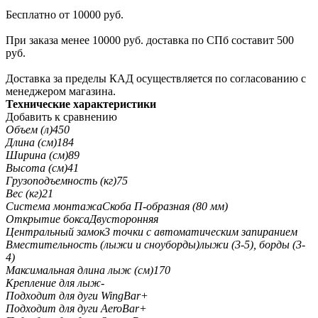
Бесплатно от 10000 руб.
При заказа менее 10000 руб. доставка по СПб составит 500
руб.
Доставка за пределы КАД осуществляется по согласованию с
менеджером магазина.
Технические характеристики
Добавить к сравнению
Объем (л)
450
Длина (см)
184
Ширина (см)
89
Высота (см)
41
Грузоподъемность (кг)
75
Вес (кг)
21
Система монтажа
Скоба П-образная (80 мм)
Открытие бокса
Двусторонняя
Центральный замок
3 точки с автоматическим запиранием
Вместительность (лыжи и сноуборды)
лыжи (3-5), борды (3-
4)
Максимальная длина лыж (см)
170
Крепление для лыж
-
Подходит для дуги WingBar
+
Подходит для дуги AeroBar
+