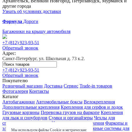
Архангельск, Великий Новгород, Петрозаводск, Мурманск и
другие города
Узнать об условиях доставки
Формула
Дороги
Багажники на крышу автомобиля
+7 (812)
923-93-51
Обратный звонок
Адрес:
Санкт-Петербург, ул. Школьная д. 73 к.2.
+7 (812)
923-93-51
Обратный звонок
Покупателю
Розничный магазин
Доставка
Сервис
Trade-in товаров
Фотогалерея
Контакты
Каталог
Автобагажники
Автомобильные боксы
Велокрепления
Дополнительные крепления
Крепления для серфов и лодок
Грузовые корзины
Перевозка грузов на фаркопе
Крепления
для лыж и сноубордов
Сумки и органайзеры
Чехлы для
спортивного инвентаря
Цепи противоскольжения
Фаркопы и
электрика
Детские коляски
Велокресла
Багажные системы для
Мы используем файлы Cookie и метрические