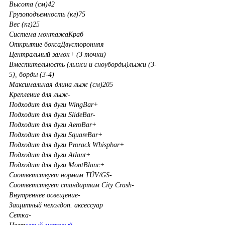
Высота (см)
42
Грузоподъемность (кг)
75
Вес (кг)
25
Система монтажа
Краб
Открытие бокса
Двусторонняя
Центральный замок
+ (3 точки)
Вместительность (лыжи и сноуборды)
лыжи (3-
5), борды (3-4)
Максимальная длина лыж (см)
205
Крепление для лыж
-
Подходит для дуги WingBar
+
Подходит для дуги SlideBar
-
Подходит для дуги AeroBar
+
Подходит для дуги SquareBar
+
Подходит для дуги Prorack Whispbar
+
Подходит для дуги Atlant
+
Подходит для дуги MontBlanc
+
Соответствует нормам TÜV/GS
-
Соответствует стандартам City Crash
-
Внутреннее освещение
-
Защитный чехол
доп. аксессуар
Сетка
-