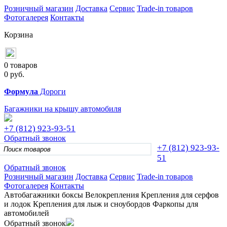
Розничный магазин
Доставка
Сервис
Trade-in товаров
Фотогалерея
Контакты
Корзина
0 товаров
0
руб.
Формула
Дороги
Багажники на крышу автомобиля
+7 (812)
923-93-51
Обратный звонок
+7 (812)
923-93-
51
Обратный звонок
Розничный магазин
Доставка
Сервис
Trade-in товаров
Фотогалерея
Контакты
Автобагажники
боксы
Велокрепления
Крепления для серфов
и лодок
Крепления для лыж и сноубордов
Фаркопы для
автомобилей
Обратный звонок