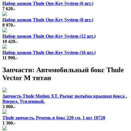
Набор замков Thule One-Key System (6 шт.)
7 620.-
Набор замков Thule One-Key System (8 шт.)
8 970.-
Набор замков Thule One-Key System (12 шт.)
10 420.-
Набор замков Thule One-Key System (16 шт.)
11 990.-
Запчасти: Автомобильный бокс Thule
Vector M титан
Запчасть Thule Motion XT. Рычаг подъёма крышки бокса .
Вперед. Усиленный.
3 000.-
Thule запчасть. Ремень в бокс 220 см, 1 шт 10720
1 300.-