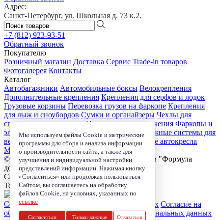
Адрес:
Санкт-Петербург, ул. Школьная д. 73 к.2.
+7 (812)
923-93-51
Обратный звонок
Покупателю
Розничный магазин
Доставка
Сервис
Trade-in товаров
Фотогалерея
Контакты
Каталог
Автобагажники
Автомобильные боксы
Велокрепления
Дополнительные крепления
Крепления для серфов и лодок
Грузовые корзины
Перевозка грузов на фаркопе
Крепления
для лыж и сноубордов
Сумки и органайзеры
Чехлы для
спортивного инвентаря
Цепи противоскольжения
Фаркопы и
электрика
Детские коляски
Велокресла
Багажные системы для
Мы используем файлы Cookie и метрические
велосипедов
Чехлы для электроники
Детские автокресла
программы для сбора и анализа информации
Маркизы и навесы
о производительности сайта, а также для
© 2006-2026, Магазин-салон автобагажников "Формула
улучшения и индивидуальной настройки
дороги"
представлений информации. Нажимая кнопку
Санкт-Петербург, ул. Школьная д. 73 к.2.
«Согласиться» или продолжая пользоваться
Сайтом, вы соглашаетесь на обработку
Телефон:
+7 (812) 923-93-51
файлов Cookie, на условиях, указанных по
ссылке
Согласие на обработку персональных данных
Согласие на
обработку coockie
Политика в области персональных данных
Согласиться
Только важные
Отказаться