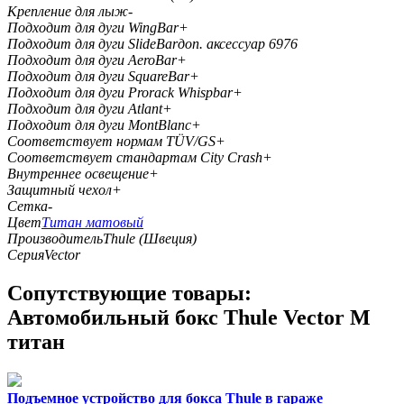
Крепление для лыж
-
Подходит для дуги WingBar
+
Подходит для дуги SlideBar
доп. аксессуар 6976
Подходит для дуги AeroBar
+
Подходит для дуги SquareBar
+
Подходит для дуги Prorack Whispbar
+
Подходит для дуги Atlant
+
Подходит для дуги MontBlanc
+
Соответствует нормам TÜV/GS
+
Соответствует стандартам City Crash
+
Внутреннее освещение
+
Защитный чехол
+
Сетка
-
Цвет
Титан матовый
Производитель
Thule (Швеция)
Серия
Vector
Cопутствующие товары:
Автомобильный бокс Thule Vector M
титан
Подъемное устройство для бокса Thule в гараже