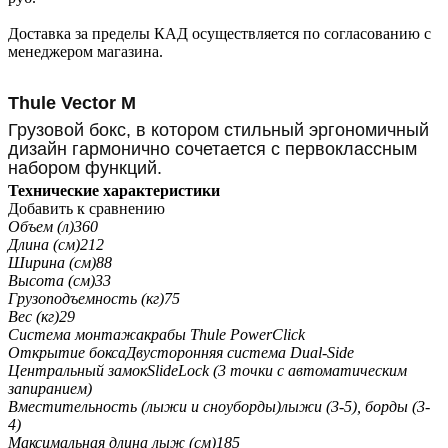
Доставка за пределы КАД осуществляется по согласованию с
менеджером магазина.
Thule Vector M
Грузовой бокс, в котором стильный эргономичный
дизайн гармонично сочетается с первоклассным
набором функций.
Технические характеристики
Добавить к сравнению
Объем (л)
360
Длина (см)
212
Ширина (см)
88
Высота (см)
33
Грузоподъемность (кг)
75
Вес (кг)
29
Система монтажа
крабы Thule PowerClick
Открытие бокса
Двусторонняя система Dual-Side
Центральный замок
SlideLock (3 точки с автоматическим
запиранием)
Вместительность (лыжи и сноуборды)
лыжи (3-5), борды (3-
4)
Максимальная длина лыж (см)
185