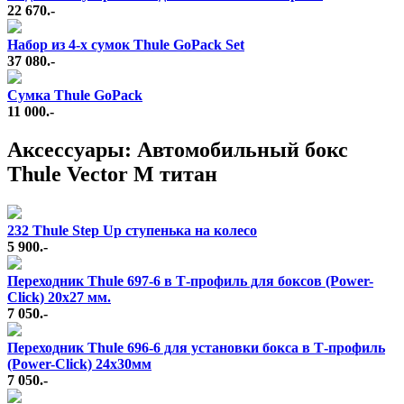
22 670.-
Набор из 4-х сумок Thule GoPack Set
37 080.-
Сумка Thule GoPack
11 000.-
Аксессуары: Автомобильный бокс
Thule Vector M титан
232 Thule Step Up ступенька на колесо
5 900.-
Переходник Thule 697-6 в Т-профиль для боксов (Power-
Click) 20x27 мм.
7 050.-
Переходник Thule 696-6 для установки бокса в Т-профиль
(Power-Click) 24х30мм
7 050.-