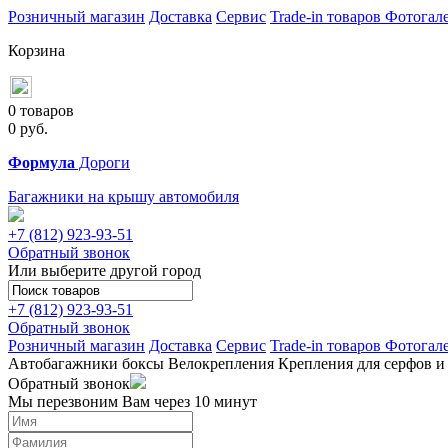
Розничный магазин
Доставка
Сервис
Trade-in товаров
Фотогал
Корзина
0 товаров
0
руб.
Формула
Дороги
Багажники на крышу автомобиля
+7 (812)
923-93-51
Обратный звонок
Или выберите другой город
+7 (812)
923-93-51
Обратный звонок
Розничный магазин
Доставка
Сервис
Trade-in товаров
Фотогал
Автобагажники
боксы
Велокрепления
Крепления для серфов и
Обратный звонок
Мы перезвоним Вам через 10 минут