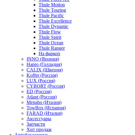
Thule Motion
Thule Touring
Thule Pacific
Thule Excellence
Thule Dynamic
Thule Flow
Thule Spirit
Thule Ocean
Thule Ranger
На фаркоп
INNO (Япония)
Hapro (Голладия)
CALIX (Швеция)
Koffer (Россия)
LUX (Россия)
CYBORT (Россия)
ED (Россия)
Atlant (Россия)
Menabo (Италия)
TowBox (Испания)
FARAD (Италия)
Аксессуары
Запчасти
Хит продаж
Автобагажники