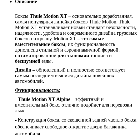
Описание
Боксы
Thule
Motion
XT
– основательно доработанная,
самая популярная линейка боксов
Thule
Motion
.
Thule
Motion
XT
устанавливает новый стандарт безопасности,
надежности, удобства и современного дизайна грузовых
боксов на крышу.
Motion
XT
– это
самые
вместительные боксы
, их функциональность
дополнена стильной и аэродинамичной формой,
оптимизированной
для экономии
топлива и
бесшумной
езды.
Дизайн
– обновленный и полностью соответствует
самым последним веяниям дизайна новейших
автомобилей.
Функциональность
:
-
Thule
Motion
XT
Alpine
– эффектный и
вместительный бокс, отлично подойдет для перевозки
лыж.
-
Конструкция бокса, со скошенной задней частью бокса,
обеспечивает свободное открытие двери багажника
автомобиля.