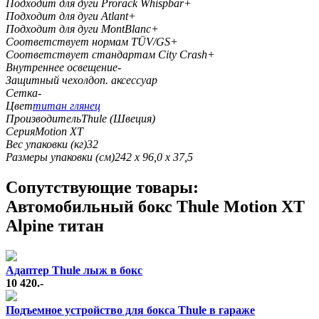
Подходит для дуги Prorack Whispbar
+
Подходит для дуги Atlant
+
Подходит для дуги MontBlanc
+
Соответствует нормам TÜV/GS
+
Соответствует стандартам City Crash
+
Внутреннее освещение
-
Защитный чехол
доп. аксессуар
Сетка
-
Цвет
титан глянец
Производитель
Thule (Швеция)
Серия
Motion XT
Вес упаковки (кг)
32
Размеры упаковки (см)
242 x 96,0 x 37,5
Cопутствующие товары:
Автомобильный бокс Thule Motion XT
Alpine титан
Адаптер Thule лыж в бокс
10 420.-
Подъемное устройство для бокса Thule в гараже