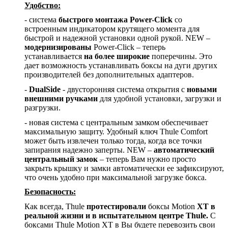
Удобство:
-
система
быстрого монтажа Power-Click
со
встроенным индикатором крутящего момента для
быстрой и надежной установки одной рукой.
NEW
–
модернизированы
Power-Click – теперь
устанавливается
на более широкие
поперечины. Это
дает возможность устанавливать боксы на дуги других
производителей без дополнительных адаптеров.
-
DualSide
- двусторонняя система открытия с
новыми
внешними ручками
для удобной установки, загрузки и
разгрузки.
- новая система с центральным замком обеспечивает
максимальную защиту. Удобный ключ Thule Comfort
может быть извлечен только тогда, когда все точки
запирания надежно заперты.
NEW
–
автоматический
центральный замок
– теперь Вам нужно просто
закрыть крышку и замки автоматически ее зафиксируют,
что очень удобно при максимальной загрузке бокса.
Безопасность:
Как всегда,
Thule
протестировали
боксы
Motion
XT
в
реальной жизни и в испытательном центре
Thule
.
С
боксами
Thule
Motion
XT
в Вы будете перевозить свои