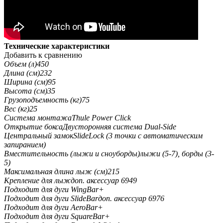
Технические характеристики
Добавить к сравнению
Объем (л)
450
Длина (см)
232
Ширина (см)
95
Высота (см)
35
Грузоподъемность (кг)
75
Вес (кг)
25
Система монтажа
Thule Power Click
Открытие бокса
Двусторонняя система Dual-Side
Центральный замок
SlideLock (3 точки с автоматическим
запиранием)
Вместительность (лыжи и сноуборды)
лыжи (5-7), борды (3-
5)
Максимальная длина лыж (см)
215
Крепление для лыж
доп. аксессуар 6949
Подходит для дуги WingBar
+
Подходит для дуги SlideBar
доп. аксессуар 6976
Подходит для дуги AeroBar
+
Подходит для дуги SquareBar
+