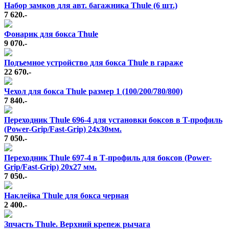
Набор замков для авт. багажника Thule (6 шт.)
7 620.-
Фонарик для бокса Thule
9 070.-
Подъемное устройство для бокса Thule в гараже
22 670.-
Чехол для бокса Thule размер 1 (100/200/780/800)
7 840.-
Переходник Thule 696-4 для установки боксов в T-профиль
(Power-Grip/Fast-Grip) 24х30мм.
7 050.-
Переходник Thule 697-4 в Т-профиль для боксов (Power-
Grip/Fast-Grip) 20x27 мм.
7 050.-
Наклейка Thule для бокса черная
2 400.-
Зпчасть Thule. Верхний крепеж рычага