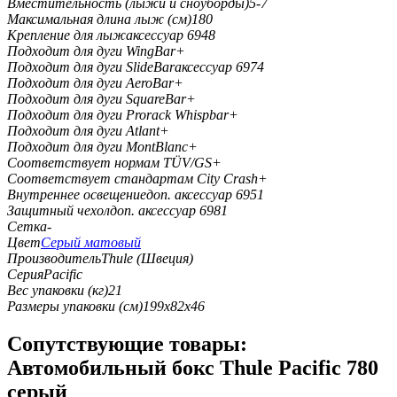
Вместительность (лыжи и сноуборды)
5-7
Максимальная длина лыж (см)
180
Крепление для лыж
аксессуар 6948
Подходит для дуги WingBar
+
Подходит для дуги SlideBar
аксессуар 6974
Подходит для дуги AeroBar
+
Подходит для дуги SquareBar
+
Подходит для дуги Prorack Whispbar
+
Подходит для дуги Atlant
+
Подходит для дуги MontBlanc
+
Соответствует нормам TÜV/GS
+
Соответствует стандартам City Crash
+
Внутреннее освещение
доп. аксессуар 6951
Защитный чехол
доп. аксессуар 6981
Сетка
-
Цвет
Серый матовый
Производитель
Thule (Швеция)
Серия
Pacific
Вес упаковки (кг)
21
Размеры упаковки (см)
199x82x46
Cопутствующие товары:
Автомобильный бокс Thule Pacific 780
серый