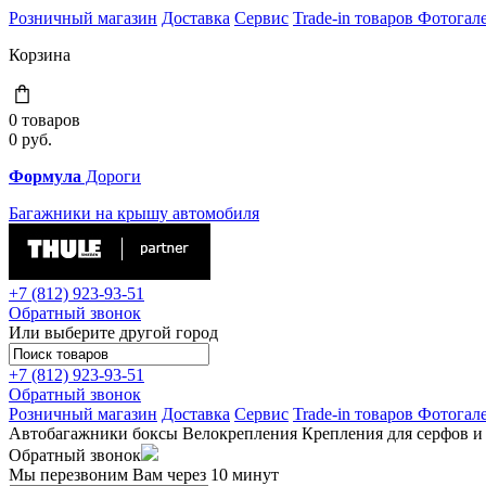
Розничный магазин
Доставка
Сервис
Trade-in товаров
Фотогал
Корзина
0 товаров
0
руб.
Формула
Дороги
Багажники на крышу автомобиля
+7 (812)
923-93-51
Обратный звонок
Или выберите другой город
+7 (812)
923-93-51
Обратный звонок
Розничный магазин
Доставка
Сервис
Trade-in товаров
Фотогал
Автобагажники
боксы
Велокрепления
Крепления для серфов и
Обратный звонок
Мы перезвоним Вам через 10 минут