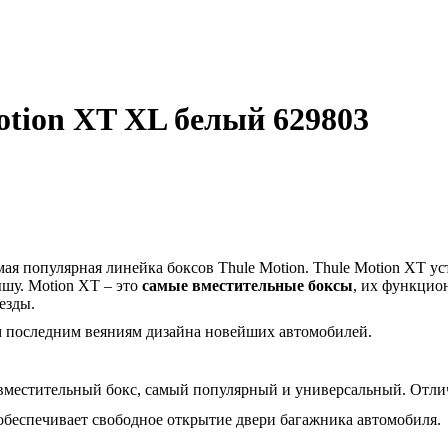
tion XT XL белый 629803
амая популярная линейка боксов
Thule
Motion
.
Thule
Motion
XT
ус
ышу.
Motion
XT
– это
самые вместительные боксы
, их функцио
езды.
м последним веяниям дизайна новейших автомобилей.
вместительный бокс, самый популярный и универсальный. Отлич
 обеспечивает свободное открытие двери багажника автомобиля.