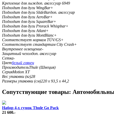
Крепление для лыж
доп. аксессуар 6949
Подходит для дуги WingBar
+
Подходит для дуги SlideBar
доп. аксессуар
Подходит для дуги AeroBar
+
Подходит для дуги SquareBar
+
Подходит для дуги Prorack Whispbar
+
Подходит для дуги Atlant
+
Подходит для дуги MontBlanc
+
Соответствует нормам TÜV/GS
+
Соответствует стандартам City Crash
+
Внутреннее освещение
-
Защитный чехол
доп. аксессуар
Сетка
-
Цвет
белый глянец
Производитель
Thule (Швеция)
Серия
Motion XT
Вес упаковки (кг)
28
Размеры упаковки (см)
220 x 93,5 x 44,2
Cопутствующие товары: Автомобильный
Набор 4-х сумок Thule Go Pack
21 600.-