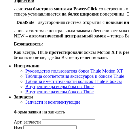
Удобство:
-
система
быстрого монтажа Power-Click
со встроенным 
теперь устанавливается
на более широкие
поперечины. Э
-
DualSide
- двусторонняя система открытия с
новыми вн
- новая система с центральным замком обеспечивает макс
NEW
–
автоматический центральный замок
– теперь В
Безопасность:
Как всегда,
Thule
протестировали
боксы
Motion
XT
в ре
безопасно везде, где бы Вы не путешествовали.
Инструкции
Руководство пользователя бокса Thule Motion XT
Таблица соответствия аксессуаров к боксам Thule
Таблица вместительности колясок Thule в боксы
Внутренние размеры боксов Thule
Внутренние размеры боксов Thule
Запчасти
Запчасти и комплектующие
Форма заявки на запчасть
Арт. запчасти
Имя