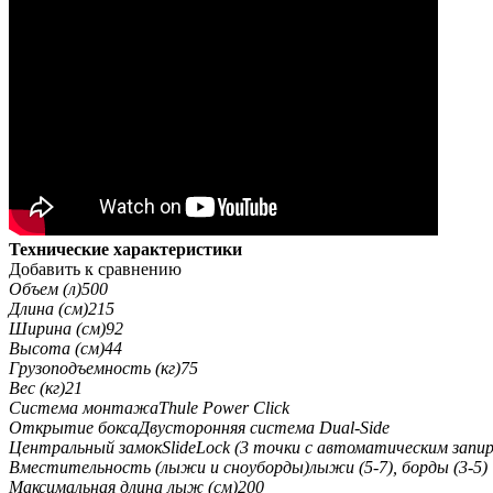
Технические характеристики
Добавить к сравнению
Объем (л)
500
Длина (см)
215
Ширина (см)
92
Высота (см)
44
Грузоподъемность (кг)
75
Вес (кг)
21
Система монтажа
Thule Power Click
Открытие бокса
Двусторонняя система Dual-Side
Центральный замок
SlideLock (3 точки с автоматическим запи
Вместительность (лыжи и сноуборды)
лыжи (5-7), борды (3-5)
Максимальная длина лыж (см)
200