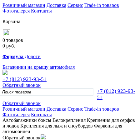
Розничный магазин
Доставка
Сервис
Trade-in товаров
Фотогалерея
Контакты
Корзина
0 товаров
0
руб.
Формула
Дороги
Багажники на крышу автомобиля
+7 (812)
923-93-51
Обратный звонок
+7 (812)
923-93-
51
Обратный звонок
Розничный магазин
Доставка
Сервис
Trade-in товаров
Фотогалерея
Контакты
Автобагажники
боксы
Велокрепления
Крепления для серфов
и лодок
Крепления для лыж и сноубордов
Фаркопы для
автомобилей
Обратный звонок