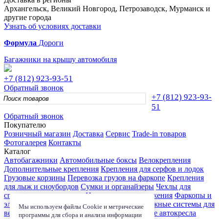
Архангельск, Великий Новгород, Петрозаводск, Мурманск и
другие города
Узнать об условиях доставки
Формула
Дороги
Багажники на крышу автомобиля
+7 (812)
923-93-51
Обратный звонок
+7 (812)
923-93-
51
Обратный звонок
Покупателю
Розничный магазин
Доставка
Сервис
Trade-in товаров
Фотогалерея
Контакты
Каталог
Автобагажники
Автомобильные боксы
Велокрепления
Дополнительные крепления
Крепления для серфов и лодок
Грузовые корзины
Перевозка грузов на фаркопе
Крепления
для лыж и сноубордов
Сумки и органайзеры
Чехлы для
спортивного инвентаря
Цепи противоскольжения
Фаркопы и
электрика
Детские коляски
Велокресла
Багажные системы для
Мы используем файлы Cookie и метрические
велосипедов
Чехлы для электроники
Детские автокресла
программы для сбора и анализа информации