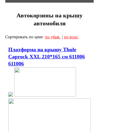
Грузовые корзины
Аксессуары
Автокорзины на крышу
Запчасти
автомобиля
Корзины
Автобагажники
Сортировать по цене:
по убыв.
|
по возр.
Автомобильные боксы
Платформа на крышу Thule
Велокрепления
Caprock XXL 210*165 см 611006
Дополнительные крепления
611006
Крепления для серфов и лодок
Перевозка грузов на фаркопе
Крепления для лыж и сноубордов
Сумки и органайзеры
Чехлы для спортивного инвентаря
Цепи противоскольжения
Фаркопы и электрика