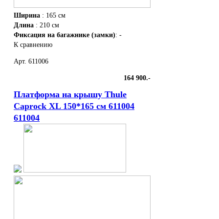
Детские коляски
Ширина
: 165 см
Велокресла
Длина
: 210 см
Фиксация на багажнике (замки)
: -
Багажные системы для велосипедов
К сравнению
Чехлы для электроники
Арт. 611006
Детские автокресла
164 900.-
Палатка на крышу авто
Платформа на крышу Thule
Маркизы и навесы
Caprock XL 150*165 см 611004
Сетки в багажник
611004