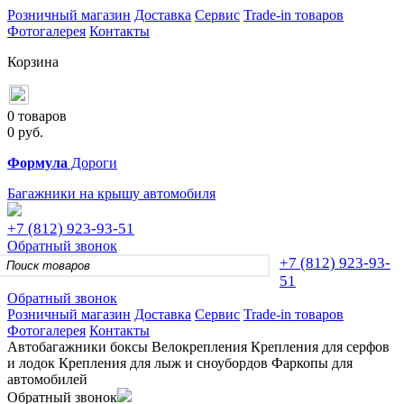
Розничный магазин
Доставка
Сервис
Trade-in товаров
Фотогалерея
Контакты
Корзина
0 товаров
0
руб.
Формула
Дороги
Багажники на крышу автомобиля
+7 (812)
923-93-51
Обратный звонок
+7 (812)
923-93-
51
Обратный звонок
Розничный магазин
Доставка
Сервис
Trade-in товаров
Фотогалерея
Контакты
Автобагажники
боксы
Велокрепления
Крепления для серфов
и лодок
Крепления для лыж и сноубордов
Фаркопы для
автомобилей
Обратный звонок