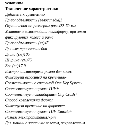
условиям
Технические характеристики
Добавить к сравнению
Грузоподъемность (велосипеды)
3
Ограничения по размерам рамы
22-70 мм
Установка велосипеда
на платформу, при этом
фиксируются колеса и рама
Грузоподъемность (кг)
45
Для электровелосипедов
-
Длина (см)
105
Ширина (см)
75
Вес (кг)
17.9
Быстро снимающиеся ремни для колес
-
Фиксирует велосипед на креплении
-
Совместимость с системой One Key System
-
Соответствует нормам TUV
+
Соответствует стандартам City Crash
+
Способ крепления
на фаркоп
Фиксирует крепление на фаркопе
+
Соответствует нормам TUV EuroBe
+
Разъем электропитания
7-pin
Для машин с запасным колесом, закрепленным