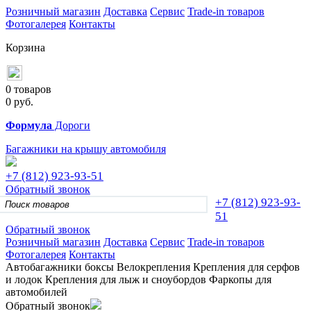
Розничный магазин
Доставка
Сервис
Trade-in товаров
Фотогалерея
Контакты
Корзина
0 товаров
0
руб.
Формула
Дороги
Багажники на крышу автомобиля
+7 (812)
923-93-51
Обратный звонок
+7 (812)
923-93-
51
Обратный звонок
Розничный магазин
Доставка
Сервис
Trade-in товаров
Фотогалерея
Контакты
Автобагажники
боксы
Велокрепления
Крепления для серфов
и лодок
Крепления для лыж и сноубордов
Фаркопы для
автомобилей
Обратный звонок