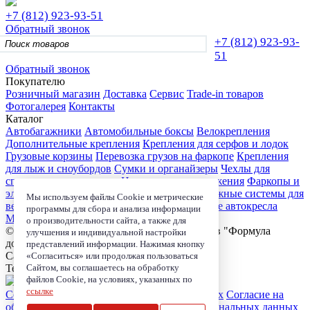
+7 (812)
923-93-51
Обратный звонок
+7 (812)
923-93-
51
Обратный звонок
Покупателю
Розничный магазин
Доставка
Сервис
Trade-in товаров
Фотогалерея
Контакты
Каталог
Автобагажники
Автомобильные боксы
Велокрепления
Дополнительные крепления
Крепления для серфов и лодок
Грузовые корзины
Перевозка грузов на фаркопе
Крепления
для лыж и сноубордов
Сумки и органайзеры
Чехлы для
спортивного инвентаря
Цепи противоскольжения
Фаркопы и
электрика
Детские коляски
Велокресла
Багажные системы для
Мы используем файлы Cookie и метрические
велосипедов
Чехлы для электроники
Детские автокресла
программы для сбора и анализа информации
Маркизы и навесы
о производительности сайта, а также для
© 2006-2026, Магазин-салон автобагажников "Формула
улучшения и индивидуальной настройки
дороги"
представлений информации. Нажимая кнопку
Санкт-Петербург, ул. Школьная д. 73 к.2.
«Согласиться» или продолжая пользоваться
Сайтом, вы соглашаетесь на обработку
Телефон:
+7 (812) 923-93-51
файлов Cookie, на условиях, указанных по
ссылке
Согласие на обработку персональных данных
Согласие на
обработку coockie
Политика в области персональных данных