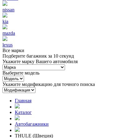
nissan
kia
mazda
lexus
Все марки
Подберите багажник за 10 секунд
Укажите марку Вашего автомобиля
Выберите модель
Укажите модификацию для точного поиска
Главная
Каталог
Автобагажники
THULE (Швеция)