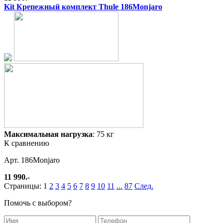
Kit Крепежный комплект Thule 186Monjaro
Максимальная нагрузка
: 75 кг
К сравнению
Арт. 186Monjaro
11 990.-
Страницы:
1
2
3
4
5
6
7
8
9
10
11
...
87
След.
Помочь с выбором?