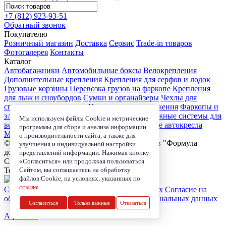
+7 (812)
923-93-51
Обратный звонок
Покупателю
Розничный магазин
Доставка
Сервис
Trade-in товаров
Фотогалерея
Контакты
Каталог
Автобагажники
Автомобильные боксы
Велокрепления
Дополнительные крепления
Крепления для серфов и лодок
Грузовые корзины
Перевозка грузов на фаркопе
Крепления
для лыж и сноубордов
Сумки и органайзеры
Чехлы для
спортивного инвентаря
Цепи противоскольжения
Фаркопы и
электрика
Детские коляски
Велокресла
Багажные системы для
Мы используем файлы Cookie и метрические
велосипедов
Чехлы для электроники
Детские автокресла
программы для сбора и анализа информации
Маркизы и навесы
о производительности сайта, а также для
© 2006-2026, Магазин-салон автобагажников "Формула
улучшения и индивидуальной настройки
дороги"
представлений информации. Нажимая кнопку
Санкт-Петербург, ул. Школьная д. 73 к.2.
«Согласиться» или продолжая пользоваться
Телефон:
+7 (812) 923-93-51
Сайтом, вы соглашаетесь на обработку
файлов Cookie, на условиях, указанных по
ссылке
Согласие на обработку персональных данных
Согласие на
обработку coockie
Политика в области персональных данных
Согласиться
Только важные
Отказаться
A-position