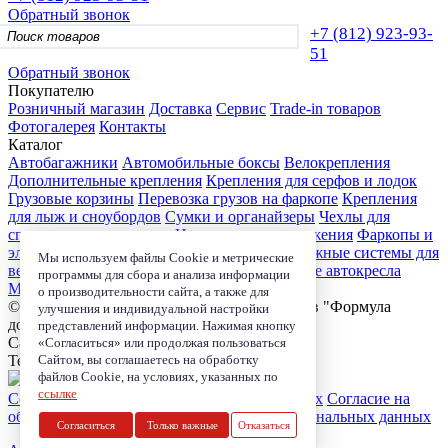
Обратный звонок
+7 (812)
923-93-
51
Обратный звонок
Покупателю
Розничный магазин
Доставка
Сервис
Trade-in товаров
Фотогалерея
Контакты
Каталог
Автобагажники
Автомобильные боксы
Велокрепления
Дополнительные крепления
Крепления для серфов и лодок
Грузовые корзины
Перевозка грузов на фаркопе
Крепления
для лыж и сноубордов
Сумки и органайзеры
Чехлы для
спортивного инвентаря
Цепи противоскольжения
Фаркопы и
электрика
Детские коляски
Велокресла
Багажные системы для
Мы используем файлы Cookie и метрические
велосипедов
Чехлы для электроники
Детские автокресла
программы для сбора и анализа информации
Маркизы и навесы
о производительности сайта, а также для
© 2006-2026, Магазин-салон автобагажников "Формула
улучшения и индивидуальной настройки
дороги"
представлений информации. Нажимая кнопку
Санкт-Петербург, ул. Школьная д. 73 к.2.
«Согласиться» или продолжая пользоваться
Сайтом, вы соглашаетесь на обработку
Телефон:
+7 (812) 923-93-51
файлов Cookie, на условиях, указанных по
ссылке
Согласие на обработку персональных данных
Согласие на
обработку coockie
Политика в области персональных данных
Согласиться
Только важные
Отказаться