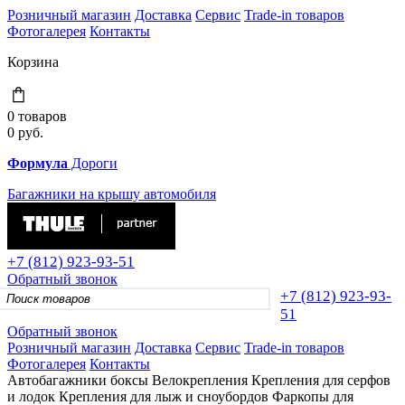
Розничный магазин
Доставка
Сервис
Trade-in товаров
Фотогалерея
Контакты
Корзина
0 товаров
0
руб.
Формула
Дороги
Багажники на крышу автомобиля
+7 (812)
923-93-51
Обратный звонок
+7 (812)
923-93-
51
Обратный звонок
Розничный магазин
Доставка
Сервис
Trade-in товаров
Фотогалерея
Контакты
Автобагажники
боксы
Велокрепления
Крепления для серфов
и лодок
Крепления для лыж и сноубордов
Фаркопы для