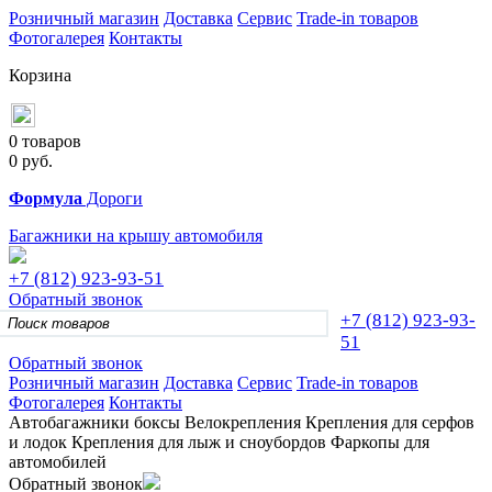
Розничный магазин
Доставка
Сервис
Trade-in товаров
Фотогалерея
Контакты
Корзина
0 товаров
0
руб.
Формула
Дороги
Багажники на крышу автомобиля
+7 (812)
923-93-51
Обратный звонок
+7 (812)
923-93-
51
Обратный звонок
Розничный магазин
Доставка
Сервис
Trade-in товаров
Фотогалерея
Контакты
Автобагажники
боксы
Велокрепления
Крепления для серфов
и лодок
Крепления для лыж и сноубордов
Фаркопы для
автомобилей
Обратный звонок