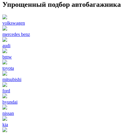
Упрощенный подбор автобагажника
volkswagen
mercedes benz
audi
bmw
toyota
mitsubishi
ford
hyundai
nissan
kia