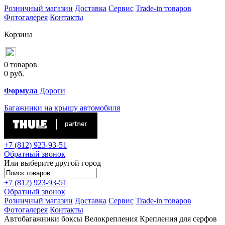
Розничный магазин
Доставка
Сервис
Trade-in товаров
Фотогалерея
Контакты
Корзина
0 товаров
0
руб.
Формула
Дороги
Багажники на крышу автомобиля
+7 (812)
923-93-51
Обратный звонок
Или выберите другой город
+7 (812)
923-93-51
Обратный звонок
Розничный магазин
Доставка
Сервис
Trade-in товаров
Фотогалерея
Контакты
Автобагажники
боксы
Велокрепления
Крепления для серфов