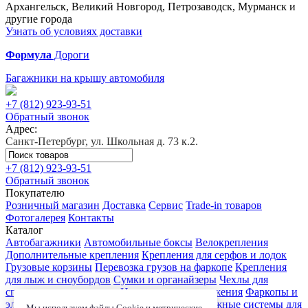
Архангельск, Великий Новгород, Петрозаводск, Мурманск и
другие города
Узнать об условиях доставки
Формула
Дороги
Багажники на крышу автомобиля
+7 (812)
923-93-51
Обратный звонок
Адрес:
Санкт-Петербург, ул. Школьная д. 73 к.2.
+7 (812)
923-93-51
Обратный звонок
Покупателю
Розничный магазин
Доставка
Сервис
Trade-in товаров
Фотогалерея
Контакты
Каталог
Автобагажники
Автомобильные боксы
Велокрепления
Дополнительные крепления
Крепления для серфов и лодок
Грузовые корзины
Перевозка грузов на фаркопе
Крепления
для лыж и сноубордов
Сумки и органайзеры
Чехлы для
спортивного инвентаря
Цепи противоскольжения
Фаркопы и
электрика
Детские коляски
Велокресла
Багажные системы для
Мы используем файлы Cookie и метрические