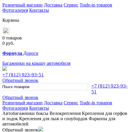
Розничный магазин
Доставка
Сервис
Trade-in товаров
Фотогалерея
Контакты
Корзина
0 товаров
0
руб.
Формула
Дороги
Багажники на крышу автомобиля
+7 (812)
923-93-51
Обратный звонок
+7 (812)
923-93-
51
Обратный звонок
Розничный магазин
Доставка
Сервис
Trade-in товаров
Фотогалерея
Контакты
Автобагажники
боксы
Велокрепления
Крепления для серфов
и лодок
Крепления для лыж и сноубордов
Фаркопы для
автомобилей
Обратный звонок