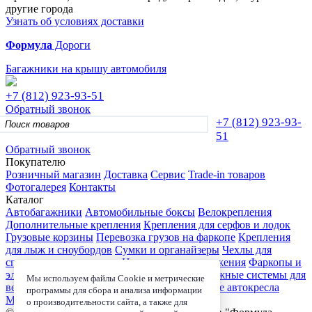
другие города
Узнать об условиях доставки
Формула
Дороги
Багажники на крышу автомобиля
+7 (812)
923-93-51
Обратный звонок
+7 (812)
923-93-
51
Обратный звонок
Покупателю
Розничный магазин
Доставка
Сервис
Trade-in товаров
Фотогалерея
Контакты
Каталог
Автобагажники
Автомобильные боксы
Велокрепления
Дополнительные крепления
Крепления для серфов и лодок
Грузовые корзины
Перевозка грузов на фаркопе
Крепления
для лыж и сноубордов
Сумки и органайзеры
Чехлы для
спортивного инвентаря
Цепи противоскольжения
Фаркопы и
электрика
Детские коляски
Велокресла
Багажные системы для
Мы используем файлы Cookie и метрические
велосипедов
Чехлы для электроники
Детские автокресла
программы для сбора и анализа информации
Маркизы и навесы
о производительности сайта, а также для