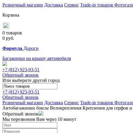
Розничный магазин
Доставка
Сервис
Trade-in товаров
Фотогал
Корзина
0 товаров
0
руб.
Формула
Дороги
Багажники на крышу автомобиля
+7 (812)
923-93-51
Обратный звонок
Или выберите другой город
+7 (812)
923-93-51
Обратный звонок
Розничный магазин
Доставка
Сервис
Trade-in товаров
Фотогал
Автобагажники
боксы
Велокрепления
Крепления для серфов и
Обратный звонок
Мы перезвоним Вам через 10 минут