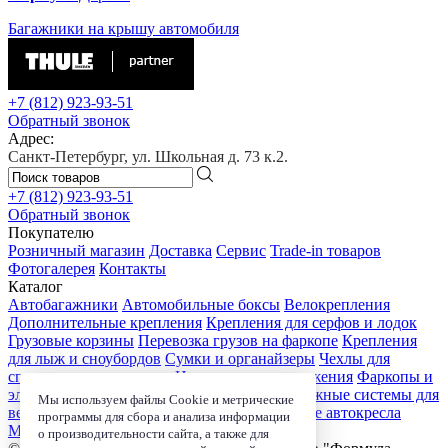
Багажники на крышу автомобиля
+7 (812)
923-93-51
Обратный звонок
Адрес:
Санкт-Петербург, ул. Школьная д. 73 к.2.
+7 (812)
923-93-51
Обратный звонок
Покупателю
Розничный магазин
Доставка
Сервис
Trade-in товаров
Фотогалерея
Контакты
Каталог
Автобагажники
Автомобильные боксы
Велокрепления
Дополнительные крепления
Крепления для серфов и лодок
Грузовые корзины
Перевозка грузов на фаркопе
Крепления
для лыж и сноубордов
Сумки и органайзеры
Чехлы для
спортивного инвентаря
Цепи противоскольжения
Фаркопы и
электрика
Детские коляски
Велокресла
Багажные системы для
Мы используем файлы Cookie и метрические
велосипедов
Чехлы для электроники
Детские автокресла
программы для сбора и анализа информации
Маркизы и навесы
о производительности сайта, а также для