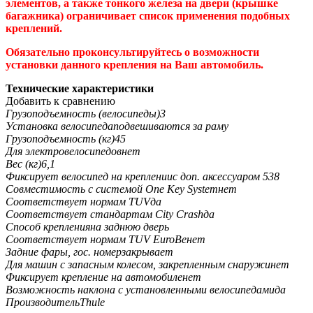
элементов, а также тонкого железа на двери (крышке
багажника) ограничивает список применения подобных
креплений.
Обязательно проконсультируйтесь о возможности
установки данного крепления на Ваш автомобиль.
Технические характеристики
Добавить к сравнению
Грузоподъемность (велосипеды)
3
Установка велосипеда
подвешиваются за раму
Грузоподъемность (кг)
45
Для электровелосипедов
нет
Вес (кг)
6,1
Фиксирует велосипед на креплении
с доп. аксессуаром 538
Совместимость с системой One Key System
нет
Соответствует нормам TUV
да
Соответствует стандартам City Crash
да
Способ крепления
на заднюю дверь
Соответствует нормам TUV EuroBe
нет
Задние фары, гос. номер
закрывает
Для машин с запасным колесом, закрепленным снаружи
нет
Фиксирует крепление на автомобиле
нет
Возможность наклона с установленными велосипедами
да
Производитель
Thule