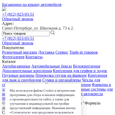
Багажники на крышу автомобиля
+7 (812)
923-93-51
Обратный звонок
Адрес:
Санкт-Петербург, ул. Школьная д. 73 к.2.
+7 (812)
923-93-51
Обратный звонок
Покупателю
Розничный магазин
Доставка
Сервис
Trade-in товаров
Фотогалерея
Контакты
Каталог
Автобагажники
Автомобильные боксы
Велокрепления
Дополнительные крепления
Крепления для серфов и лодок
Грузовые корзины
Перевозка грузов на фаркопе
Крепления
для лыж и сноубордов
Сумки и органайзеры
Чехлы для
спортивного инвентаря
Цепи противоскольжения
Фаркопы и
электрика
Детские коляски
Велокресла
Багажные системы для
Мы используем файлы Cookie и метрические
велосипедов
Чехлы для электроники
Детские автокресла
программы для сбора и анализа информации
Маркизы и навесы
о производительности сайта, а также для
© 2006-2026, Магазин-салон автобагажников "Формула
улучшения и индивидуальной настройки
дороги"
представлений информации. Нажимая кнопку
Санкт-Петербург, ул. Школьная д. 73 к.2.
«Согласиться» или продолжая пользоваться