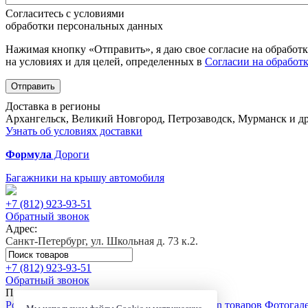
Согласитесь с условиями
обработки персональных данных
Нажимая кнопку «Отправить», я даю свое согласие на обработ
на условиях и для целей, определенных в
Согласии на обработ
Отправить
Доставка в регионы
Архангельск, Великий Новгород, Петрозаводск, Мурманск и др
Узнать об условиях доставки
Формула
Дороги
Багажники на крышу автомобиля
+7 (812)
923-93-51
Обратный звонок
Адрес:
Санкт-Петербург, ул. Школьная д. 73 к.2.
+7 (812)
923-93-51
Обратный звонок
Покупателю
Розничный магазин
Доставка
Сервис
Trade-in товаров
Фотогал