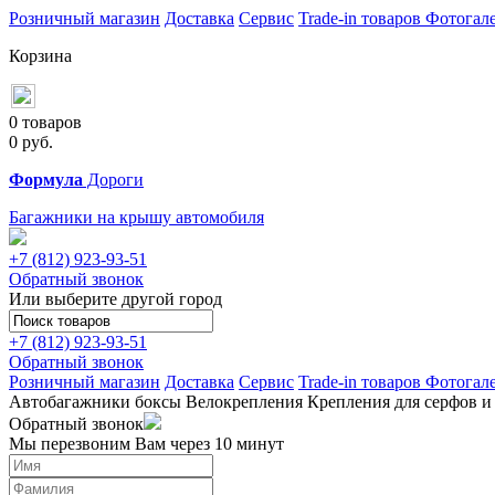
Розничный магазин
Доставка
Сервис
Trade-in товаров
Фотогал
Корзина
0 товаров
0
руб.
Формула
Дороги
Багажники на крышу автомобиля
+7 (812)
923-93-51
Обратный звонок
Или выберите другой город
+7 (812)
923-93-51
Обратный звонок
Розничный магазин
Доставка
Сервис
Trade-in товаров
Фотогал
Автобагажники
боксы
Велокрепления
Крепления для серфов и
Обратный звонок
Мы перезвоним Вам через 10 минут