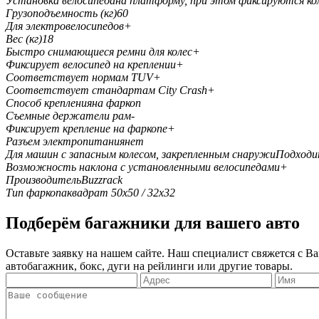
Установка велосипеда
на платформу, при этом фиксируются ко
Грузоподъемность (кг)
60
Для электровелосипедов
+
Вес (кг)
18
Быстро снимающиеся ремни для колес
+
Фиксирует велосипед на креплении
+
Соответствует нормам TUV
+
Соответствует стандартам City Crash
+
Способ крепления
на фаркоп
Съемные держатели рам
-
Фиксирует крепление на фаркопе
+
Разъем электропитания
нет
Для машин с запасным колесом, закрепленным снаружи
Подходит
Возможность наклона с установленными велосипедами
+
Производитель
Buzzrack
Тип фаркопа
квадрат 50х50 / 32х32
Подберём багажники для вашего авто
Оставьте заявку на нашем сайте. Наш специалист свяжется с 
автобагажник, бокс, дуги на рейлинги или другие товары.