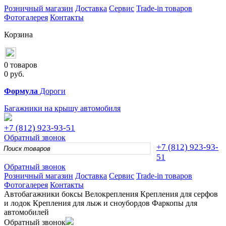
Розничный магазин
Доставка
Сервис
Trade-in товаров
Фотогалерея
Контакты
Корзина
0 товаров
0
руб.
Формула
Дороги
Багажники на крышу автомобиля
+7 (812)
923-93-51
Обратный звонок
+7 (812)
923-93-
51
Обратный звонок
Розничный магазин
Доставка
Сервис
Trade-in товаров
Фотогалерея
Контакты
Автобагажники
боксы
Велокрепления
Крепления для серфов
и лодок
Крепления для лыж и сноубордов
Фаркопы для
автомобилей
Обратный звонок