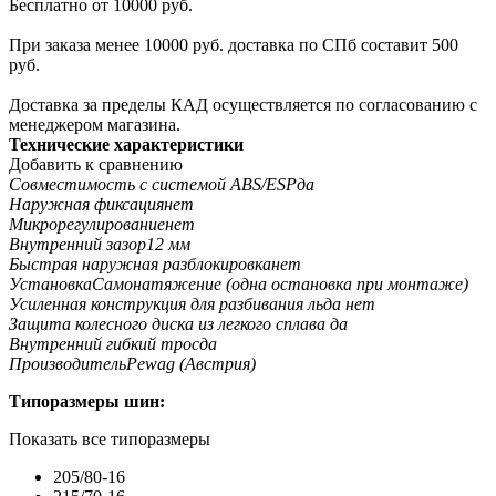
Бесплатно от 10000 руб.
При заказа менее 10000 руб. доставка по СПб составит 500
руб.
Доставка за пределы КАД осуществляется по согласованию с
менеджером магазина.
Технические характеристики
Добавить к сравнению
Совместимость с системой ABS/ESP
да
Наружная фиксация
нет
Микрорегулирование
нет
Внутренний зазор
12 мм
Быстрая наружная разблокировка
нет
Установка
Самонатяжение (одна остановка при монтаже)
Усиленная конструкция для разбивания льда
нет
Защита колесного диска из легкого сплава
да
Внутренний гибкий трос
да
Производитель
Pewag (Австрия)
Типоразмеры шин:
Показать все типоразмеры
205/80-16