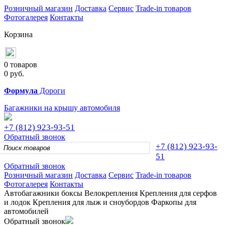
Розничный магазин
Доставка
Сервис
Trade-in товаров
Фотогалерея
Контакты
Корзина
0 товаров
0
руб.
Формула
Дороги
Багажники на крышу автомобиля
+7 (812)
923-93-51
Обратный звонок
+7 (812)
923-93-
51
Обратный звонок
Розничный магазин
Доставка
Сервис
Trade-in товаров
Фотогалерея
Контакты
Автобагажники
боксы
Велокрепления
Крепления для серфов
и лодок
Крепления для лыж и сноубордов
Фаркопы для
автомобилей
Обратный звонок