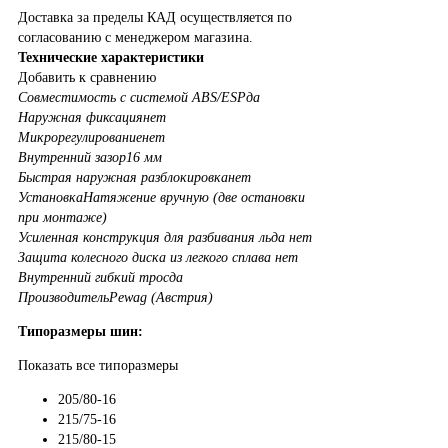
Доставка за пределы КАД осуществляется по
согласованию с менеджером магазина.
Технические характеристики
Добавить к сравнению
Совместимость с системой ABS/ESP
да
Наружная фиксация
нет
Микрорегулирование
нет
Внутренний зазор
16 мм
Быстрая наружная разблокировка
нет
Установка
Натяжение вручную (две остановки
при монтаже)
Усиленная конструкция для разбивания льда
нет
Защита колесного диска из легкого сплава
нет
Внутренний гибкий трос
да
Производитель
Pewag (Австрия)
Типоразмеры шин:
Показать все типоразмеры
205/80-16
215/75-16
215/80-15