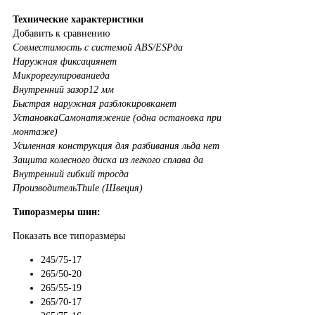
Технические характеристики
Добавить к сравнению
Совместимость с системой ABS/ESP
да
Наружная фиксация
нет
Микрорегулирование
да
Внутренний зазор
12 мм
Быстрая наружная разблокировка
нет
Установка
Самонатяжение (одна остановка при
монтаже)
Усиленная конструкция для разбивания льда
нет
Защита колесного диска из легкого сплава
да
Внутренний гибкий трос
да
Производитель
Thule (Швеция)
Типоразмеры шин:
Показать все типоразмеры
245/75-17
265/50-20
265/55-19
265/70-17