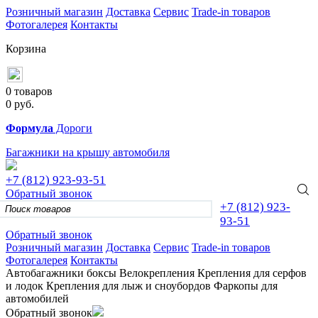
Розничный магазин
Доставка
Сервис
Trade-in товаров
Фотогалерея
Контакты
Корзина
0 товаров
0
руб.
Формула
Дороги
Багажники на крышу автомобиля
+7 (812)
923-93-51
Обратный звонок
+7 (812)
923-
93-51
Обратный звонок
Розничный магазин
Доставка
Сервис
Trade-in товаров
Фотогалерея
Контакты
Автобагажники
боксы
Велокрепления
Крепления для серфов
и лодок
Крепления для лыж и сноубордов
Фаркопы для
автомобилей
Обратный звонок