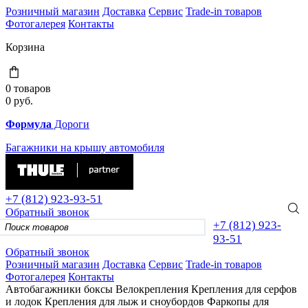
Розничный магазин
Доставка
Сервис
Trade-in товаров
Фотогалерея
Контакты
Корзина
0 товаров
0
руб.
Формула
Дороги
Багажники на крышу автомобиля
+7 (812)
923-93-51
Обратный звонок
+7 (812)
923-
93-51
Обратный звонок
Розничный магазин
Доставка
Сервис
Trade-in товаров
Фотогалерея
Контакты
Автобагажники
боксы
Велокрепления
Крепления для серфов
и лодок
Крепления для лыж и сноубордов
Фаркопы для