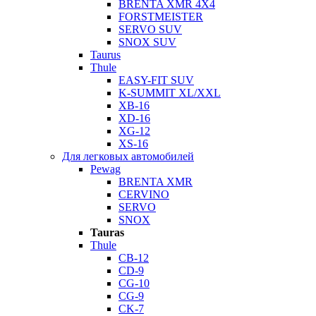
BRENTA XMR 4X4
FORSTMEISTER
SERVO SUV
SNOX SUV
Taurus
Thule
EASY-FIT SUV
K-SUMMIT XL/XXL
XB-16
XD-16
XG-12
XS-16
Для легковых автомобилей
Pewag
BRENTA XMR
CERVINO
SERVO
SNOX
Tauras
Thule
CB-12
CD-9
CG-10
CG-9
CK-7