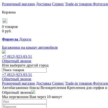
Розничный магазин
Доставка
Сервис
Trade-in товаров
Фотогал
Корзина
0 товаров
0
руб.
Формула
Дороги
Багажники на крышу автомобиля
+7 (812)
923-93-51
Обратный звонок
Или выберите другой город
+7 (812)
923-93-51
Обратный звонок
Розничный магазин
Доставка
Сервис
Trade-in товаров
Фотогал
Автобагажники
боксы
Велокрепления
Крепления для серфов и
Обратный звонок
Мы перезвоним Вам через 10 минут