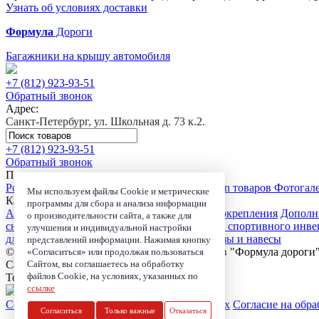
Узнать об условиях доставки
Формула
Дороги
Багажники на крышу автомобиля
+7 (812)
923-93-51
Обратный звонок
Адрес:
Санкт-Петербург, ул. Школьная д. 73 к.2.
+7 (812)
923-93-51
Обратный звонок
Покупателю
Розничный магазин
Доставка
Сервис
Trade-in товаров
Фотогал
Мы используем файлы Cookie и метрические
Каталог
программы для сбора и анализа информации
Автобагажники
Автомобильные боксы
Велокрепления
Дополн
о производительности сайта, а также для
сноубордов
Сумки и органайзеры
Чехлы для спортивного инве
улучшения и индивидуальной настройки
для электроники
Детские автокресла
Маркизы и навесы
представлений информации. Нажимая кнопку
© 2006-2026, Магазин-салон автобагажников "Формула дороги
«Согласиться» или продолжая пользоваться
Санкт-Петербург, ул. Школьная д. 73 к.2.
Сайтом, вы соглашаетесь на обработку
файлов Cookie, на условиях, указанных по
Телефон:
+7 (812) 923-93-51
ссылке
Согласие на обработку персональных данных
Согласие на обра
Согласиться
Только важные
Отказаться