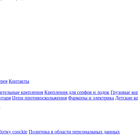
ерея
Контакты
ительные крепления
Крепления для серфов и лодок
Грузовые ко
нтаря
Цепи противоскольжения
Фаркопы и электрика
Детские к
"
ботку coockie
Политика в области персональных данных