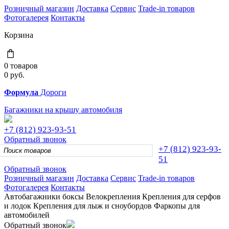
Розничный магазин
Доставка
Сервис
Trade-in товаров
Фотогалерея
Контакты
Корзина
0 товаров
0
руб.
Формула
Дороги
Багажники на крышу автомобиля
+7 (812)
923-93-51
Обратный звонок
+7 (812)
923-93-
51
Обратный звонок
Розничный магазин
Доставка
Сервис
Trade-in товаров
Фотогалерея
Контакты
Автобагажники
боксы
Велокрепления
Крепления для серфов
и лодок
Крепления для лыж и сноубордов
Фаркопы для
автомобилей
Обратный звонок