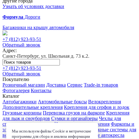
другие города
Узнать об условиях доставки
Формула
Дороги
Багажники на крышу автомобиля
+7 (812)
923-93-51
Обратный звонок
Адрес:
Санкт-Петербург, ул. Школьная д. 73 к.2.
+7 (812)
923-93-51
Обратный звонок
Покупателю
Розничный магазин
Доставка
Сервис
Trade-in товаров
Фотогалерея
Контакты
Каталог
Автобагажники
Автомобильные боксы
Велокрепления
Дополнительные крепления
Крепления для серфов и лодок
Грузовые корзины
Перевозка грузов на фаркопе
Крепления
для лыж и сноубордов
Сумки и органайзеры
Чехлы для
спортивного инвентаря
Цепи противоскольжения
Фаркопы и
электрика
Детские коляски
Велокресла
Багажные системы для
Мы используем файлы Cookie и метрические
велосипедов
Чехлы для электроники
Детские автокресла
программы для сбора и анализа информации