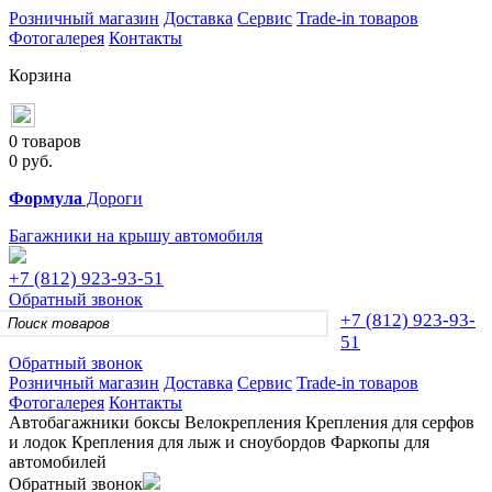
Розничный магазин
Доставка
Сервис
Trade-in товаров
Фотогалерея
Контакты
Корзина
0 товаров
0
руб.
Формула
Дороги
Багажники на крышу автомобиля
+7 (812)
923-93-51
Обратный звонок
+7 (812)
923-93-
51
Обратный звонок
Розничный магазин
Доставка
Сервис
Trade-in товаров
Фотогалерея
Контакты
Автобагажники
боксы
Велокрепления
Крепления для серфов
и лодок
Крепления для лыж и сноубордов
Фаркопы для
автомобилей
Обратный звонок