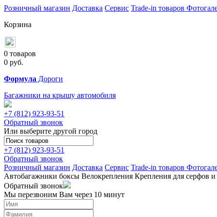
Розничный магазин
Доставка
Сервис
Trade-in товаров
Фотогал
Корзина
0 товаров
0
руб.
Формула
Дороги
Багажники на крышу автомобиля
+7 (812)
923-93-51
Обратный звонок
Или выберите другой город
+7 (812)
923-93-51
Обратный звонок
Розничный магазин
Доставка
Сервис
Trade-in товаров
Фотогал
Автобагажники
боксы
Велокрепления
Крепления для серфов и
Обратный звонок
Мы перезвоним Вам через 10 минут