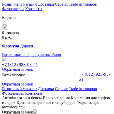
Розничный магазин
Доставка
Сервис
Trade-in товаров
Фотогалерея
Контакты
Корзина
0 товаров
0
руб.
Формула
Дороги
Багажники на крышу автомобиля
+7 (812)
923-93-51
Обратный звонок
+7 (812)
923-93-
51
Обратный звонок
Розничный магазин
Доставка
Сервис
Trade-in товаров
Фотогалерея
Контакты
Автобагажники
боксы
Велокрепления
Крепления для серфов
и лодок
Крепления для лыж и сноубордов
Фаркопы для
автомобилей
Обратный звонок