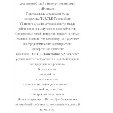
для автомобилей с интегрированными
рейлингами.
Универсальные аэродинамические
Tourmaline
поперечины
TURTLE
V2
нового
дизайна устанавливаются между
рейлингов и не выступают за края рейлингов.
Современный дизайн поперечин придает не только
стильный внешний вид багажнику, но и улучшает
его аэродинамические характеристики.
Универсальное крепление
Tourmaline V2
багажника
TURTLE
позволяет
устанавливать его практически на любой профиль
интегрированного рейлинга.
Комплектация:
- опора 4 шт
- поперечина 2 шт
- ключ шестигранник для монтажа 1шт
- замки 4 шт, ключ 2шт.
- инструкция по установке
Длина поперечины – 106 см. Для большинства
автомобилей требуется их укорачивание ножовкой
по металлу.