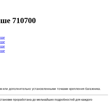
ыше 710700
ем или дополнительно установленными точками крепления багажника
.
 установке проработана до мельчайших подробностей для каждого