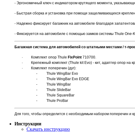
- Эргономичный ключ с индикатором крутящего момента, указывающи
- Быстрая сборка и установка при помощи защелкивающихся крепле
- Надежно фиксирует багажник на автомобиле благодаря запатенто
- Фиксируется на автомобиле с помощью замков системы Thule One-Ke
Багажная система для автомобилей со штатными местами / т-про
·
Комплект
опор
Thule
FixPoint
710700.
· Крепежный комплект (
Thule kit Evo
) - кит, адаптер опор на
· Комплект поперечин (дуг):
- Thule WingBar Evo
- Thule WingBar Evo EDGE
- Thule WingBar
- Thule SlideBar
- Thule SquareBar
- Thule ProBar
Для того, чтобы определится с необходимым набором поперечин и к
Инструкции
Скачать инструкцию