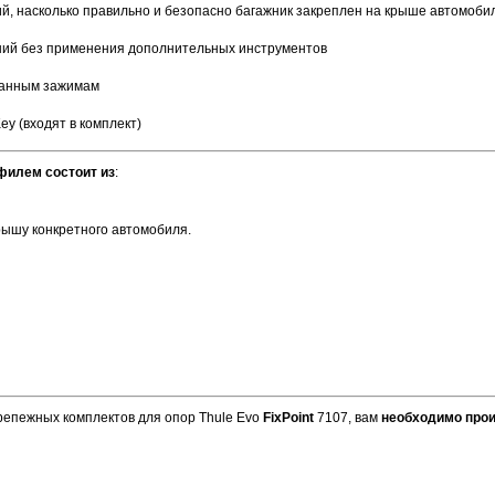
й, насколько правильно и безопасно багажник за­креплен на крыше автомоби
ний без применения дополнительных инструментов
ванным зажимам
y (входят в комплект)
филем состоит из
:
 крышу конкретного автомобиля.
репежных комплектов для опор Thule
Evo
FixPoint
7107, вам
необходимо прои