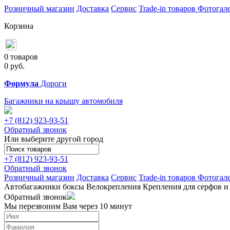
Розничный магазин
Доставка
Сервис
Trade-in товаров
Фотогал
Корзина
0 товаров
0
руб.
Формула
Дороги
Багажники на крышу автомобиля
+7 (812)
923-93-51
Обратный звонок
Или выберите другой город
+7 (812)
923-93-51
Обратный звонок
Розничный магазин
Доставка
Сервис
Trade-in товаров
Фотогал
Автобагажники
боксы
Велокрепления
Крепления для серфов и
Обратный звонок
Мы перезвоним Вам через 10 минут