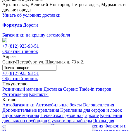
Архангельск, Великий Новгород, Петрозаводск, Мурманск и
другие города
Узнать об условиях доставки
Формула
Дороги
Багажники на крышу автомобиля
+7 (812)
923-93-51
Обратный звонок
Адрес:
Санкт-Петербург, ул. Школьная д. 73 к.2.
+7 (812)
923-93-51
Обратный звонок
Покупателю
Розничный магазин
Доставка
Сервис
Trade-in товаров
Фотогалерея
Контакты
Каталог
Автобагажники
Автомобильные боксы
Велокрепления
Дополнительные крепления
Крепления для серфов и лодок
Грузовые корзины
Перевозка грузов на фаркопе
Крепления
для лыж и сноубордов
Сумки и органайзеры
Чехлы для
спортивного инвентаря
Цепи противоскольжения
Фаркопы и