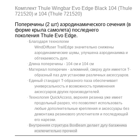
Комплект
Thule Wingbar Evo Edge Black 104 (Thule
721520)
и
104 (Thule 721520)
Поперечины (2 шт) аэродинамического сечения (в
форме крыла самолета) последнего
поколения Thule Evo Edge.
·
Благодаря технологии
WindDiffuser TrailEdge значительно снижены
аэродинамические шумы, улучшена аэродинаимка и
обтекаемость дуги.
·
Длина поперечины - 104 см и 104 см
·
Материал поперечин - алюминий, сверху дуги имеется Т-
образный паз для установки различных аксессуаров.
·
Единый стандарт Т-образного паза обеспечивает
универсальность и возможность применения
аксессуаров других производителей.
·
Технология QuickAccess, верхняя резинка уже имеет
продольный разрез, что позволяет использовать
любые дополнительные крепления и аксессуары без
демонтажа резинового уплотнителя и последующей
его нарезки.
·
Внутренняя структура BoxBeam делает дугу багажника
исключительно прочной