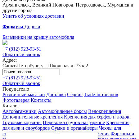
Архангельск, Великий Новгород, Петрозаводск, Мурманск и
другие города
Узнать об условиях доставки
Формула
Дороги
Багажники на крышу автомобиля
+7 (812)
923-93-51
Обратный звонок
Адрес:
Санкт-Петербург, ул. Школьная д. 73 к.2.
+7 (812)
923-93-51
Обратный звонок
Покупателю
Розничный магазин
Доставка
Сервис
Trade-in товаров
Фотогалерея
Контакты
Каталог
Автобагажники
Автомобильные боксы
Велокрепления
Дополнительные крепления
Крепления для серфов и лодок
Грузовые корзины
Перевозка грузов на фаркопе
Крепления
для лыж и сноубордов
Сумки и органайзеры
Чехлы для
спортивного инвентаря
Цепи противоскольжения
Фаркопы и