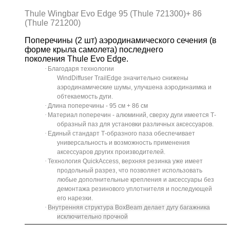
Thule Wingbar Evo Edge 95 (Thule 721300)+ 86
(Thule 721200)
Поперечины (2 шт) аэродинамического сечения (в
форме крыла самолета) последнего
поколения Thule Evo Edge.
·
Благодаря технологии
WindDiffuser TrailEdge значительно снижены
аэродинамические шумы, улучшена аэродинаимка и
обтекаемость дуги.
·
Длина поперечины - 95 см
+ 86
см
·
Материал поперечин - алюминий, сверху дуги имеется Т-
образный паз для установки различных аксессуаров.
·
Единый стандарт Т-образного паза обеспечивает
универсальность и возможность применения
аксессуаров других производителей.
·
Технология QuickAccess, верхняя резинка уже имеет
продольный разрез, что позволяет использовать
любые дополнительные крепления и аксессуары без
демонтажа резинового уплотнителя и последующей
его нарезки.
·
Внутренняя структура BoxBeam делает дугу багажника
исключительно прочной