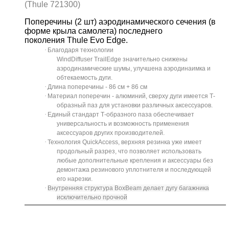
(Thule 721300)
Поперечины (2 шт) аэродинамического сечения (в
форме крыла самолета) последнего
поколения Thule Evo Edge.
·
Благодаря технологии
WindDiffuser TrailEdge значительно снижены
аэродинамические шумы, улучшена аэродинаимка и
обтекаемость дуги.
·
Длина поперечины - 86 см
+ 86
см
·
Материал поперечин - алюминий, сверху дуги имеется Т-
образный паз для установки различных аксессуаров.
·
Единый стандарт Т-образного паза обеспечивает
универсальность и возможность применения
аксессуаров других производителей.
·
Технология QuickAccess, верхняя резинка уже имеет
продольный разрез, что позволяет использовать
любые дополнительные крепления и аксессуары без
демонтажа резинового уплотнителя и последующей
его нарезки.
·
Внутренняя структура BoxBeam делает дугу багажника
исключительно прочной