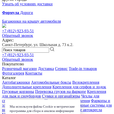
Узнать об условиях доставки
Формула
Дороги
Багажники на крышу автомобиля
+7 (812)
923-93-51
Обратный звонок
Адрес:
Санкт-Петербург, ул. Школьная д. 73 к.2.
+7 (812)
923-93-51
Обратный звонок
Покупателю
Розничный магазин
Доставка
Сервис
Trade-in товаров
Фотогалерея
Контакты
Каталог
Автобагажники
Автомобильные боксы
Велокрепления
Дополнительные крепления
Крепления для серфов и лодок
Грузовые корзины
Перевозка грузов на фаркопе
Крепления
для лыж и сноубордов
Сумки и органайзеры
Чехлы для
спортивного инвентаря
Цепи противоскольжения
Фаркопы и
электрика
Детские коляски
Велокресла
Багажные системы для
Мы используем файлы Cookie и метрические
велосипедов
Чехлы для электроники
Детские автокресла
программы для сбора и анализа информации