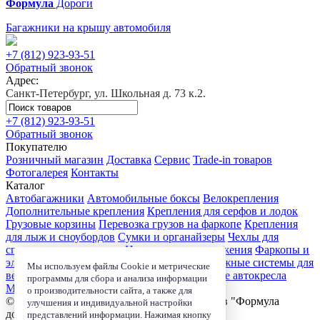
Формула
Дороги
Багажники на крышу автомобиля
+7 (812)
923-93-51
Обратный звонок
Адрес:
Санкт-Петербург, ул. Школьная д. 73 к.2.
+7 (812)
923-93-51
Обратный звонок
Покупателю
Розничный магазин
Доставка
Сервис
Trade-in товаров
Фотогалерея
Контакты
Каталог
Автобагажники
Автомобильные боксы
Велокрепления
Дополнительные крепления
Крепления для серфов и лодок
Грузовые корзины
Перевозка грузов на фаркопе
Крепления
для лыж и сноубордов
Сумки и органайзеры
Чехлы для
спортивного инвентаря
Цепи противоскольжения
Фаркопы и
электрика
Детские коляски
Велокресла
Багажные системы для
Мы используем файлы Cookie и метрические
велосипедов
Чехлы для электроники
Детские автокресла
программы для сбора и анализа информации
Маркизы и навесы
о производительности сайта, а также для
© 2006-2026, Магазин-салон автобагажников "Формула
улучшения и индивидуальной настройки
дороги"
представлений информации. Нажимая кнопку