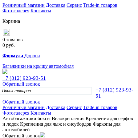
Розничный магазин
Доставка
Сервис
Trade-in товаров
Фотогалерея
Контакты
Корзина
0 товаров
0
руб.
Формула
Дороги
Багажники на крышу автомобиля
+7 (812)
923-93-51
Обратный звонок
+7 (812)
923-93-
51
Обратный звонок
Розничный магазин
Доставка
Сервис
Trade-in товаров
Фотогалерея
Контакты
Автобагажники
боксы
Велокрепления
Крепления для серфов
и лодок
Крепления для лыж и сноубордов
Фаркопы для
автомобилей
Обратный звонок