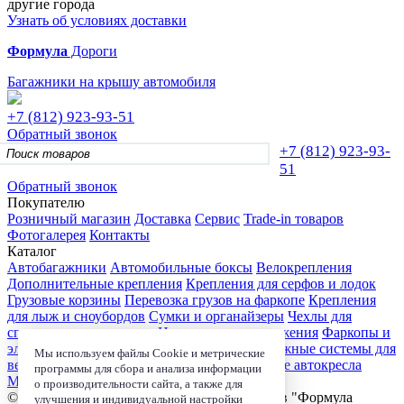
другие города
Узнать об условиях доставки
Формула
Дороги
Багажники на крышу автомобиля
+7 (812)
923-93-51
Обратный звонок
+7 (812)
923-93-
51
Обратный звонок
Покупателю
Розничный магазин
Доставка
Сервис
Trade-in товаров
Фотогалерея
Контакты
Каталог
Автобагажники
Автомобильные боксы
Велокрепления
Дополнительные крепления
Крепления для серфов и лодок
Грузовые корзины
Перевозка грузов на фаркопе
Крепления
для лыж и сноубордов
Сумки и органайзеры
Чехлы для
спортивного инвентаря
Цепи противоскольжения
Фаркопы и
электрика
Детские коляски
Велокресла
Багажные системы для
Мы используем файлы Cookie и метрические
велосипедов
Чехлы для электроники
Детские автокресла
программы для сбора и анализа информации
Маркизы и навесы
о производительности сайта, а также для
© 2006-2026, Магазин-салон автобагажников "Формула
улучшения и индивидуальной настройки