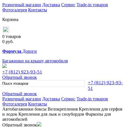
Розничный магазин
Доставка
Сервис
Trade-in товаров
Фотогалерея
Контакты
Корзина
0 товаров
0
руб.
Формула
Дороги
Багажники на крышу автомобиля
+7 (812)
923-93-51
Обратный звонок
+7 (812)
923-93-
51
Обратный звонок
Розничный магазин
Доставка
Сервис
Trade-in товаров
Фотогалерея
Контакты
Автобагажники
боксы
Велокрепления
Крепления для серфов
и лодок
Крепления для лыж и сноубордов
Фаркопы для
автомобилей
Обратный звонок