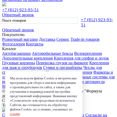
+7 (812)
923-93-51
Обратный звонок
+7 (812)
923-93-
51
Обратный звонок
Покупателю
Розничный магазин
Доставка
Сервис
Trade-in товаров
Фотогалерея
Контакты
Каталог
Автобагажники
Автомобильные боксы
Велокрепления
Дополнительные крепления
Крепления для серфов и лодок
Грузовые корзины
Перевозка грузов на фаркопе
Крепления
для лыж и сноубордов
Сумки и органайзеры
Чехлы для
спортивного инвентаря
Цепи противоскольжения
Фаркопы и
электрика
Детские коляски
Велокресла
Багажные системы для
Мы используем файлы Cookie и метрические
велосипедов
Чехлы для электроники
Детские автокресла
программы для сбора и анализа информации
Маркизы и навесы
о производительности сайта, а также для
© 2006-2026, Магазин-салон автобагажников "Формула
улучшения и индивидуальной настройки
дороги"
представлений информации. Нажимая кнопку
Санкт-Петербург, ул. Школьная д. 73 к.2.
«Согласиться» или продолжая пользоваться
Сайтом, вы соглашаетесь на обработку
Телефон:
+7 (812) 923-93-51
файлов Cookie, на условиях, указанных по
ссылке
Согласие на обработку персональных данных
Согласие на