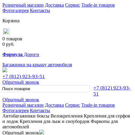
Розничный магазин
Доставка
Сервис
Trade-in товаров
Фотогалерея
Контакты
Корзина
0 товаров
0
руб.
Формула
Дороги
Багажники на крышу автомобиля
+7 (812)
923-93-51
Обратный звонок
+7 (812)
923-93-
51
Обратный звонок
Розничный магазин
Доставка
Сервис
Trade-in товаров
Фотогалерея
Контакты
Автобагажники
боксы
Велокрепления
Крепления для серфов
и лодок
Крепления для лыж и сноубордов
Фаркопы для
автомобилей
Обратный звонок