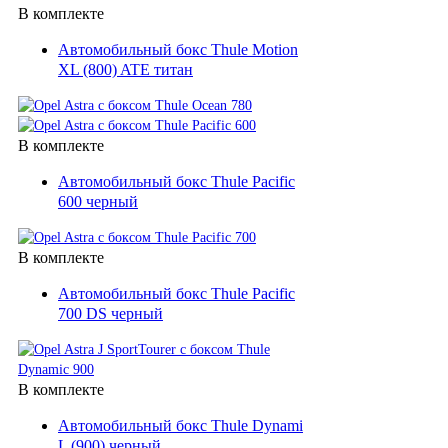
В комплекте
Велокресла
Автомобильный бокс Thule Motion
Багажные системы для велосипедов
XL (800) ATE титан
Чехлы для электроники
Детские автокресла
В комплекте
Палатка на крышу авто
Автомобильный бокс Thule Pacific
Маркизы и навесы
600 черный
Сетки в багажник
В комплекте
Автомобильный бокс Thule Pacific
700 DS черный
В комплекте
Автомобильный бокс Thule Dynamic
L (900) черный