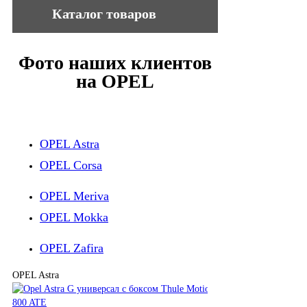
Каталог товаров
Автобагажники
Фото наших клиентов
Автомобильные боксы
на OPEL
Велокрепления
Дополнительные крепления
Крепления для серфов и лодок
OPEL Astra
Грузовые корзины
OPEL Corsa
Перевозка грузов на фаркопе
Крепления для лыж и сноубордов
OPEL Meriva
Сумки и органайзеры
OPEL Mokka
Чехлы для спортивного инвентаря
OPEL Zafira
Цепи противоскольжения
OPEL Astra
Фаркопы и электрика
Детские коляски