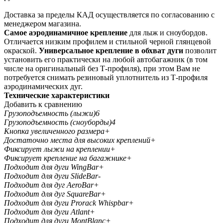
Доставка за пределы КАД осуществляется по согласованию с
менеджером магазина.
Самое аэродинамичное крепление
для лыж и сноубордов.
Отличается низким профилем и стильной черной глянцевой
окраской.
Универсальное крепление в обхват дуги
позволит
установить его практически на любой автобагажник (в том
числе на оригинальный без Т-профиля), при этом Вам не
потребуется снимать резиновый уплотнитель из Т-профиля
аэродинамических дуг.
Технические характеристики
Добавить к сравнению
Грузоподъемность (лыжи)
6
Грузоподъемность (сноуборды)
4
Кнопка увеличенного размера
+
Достаточно места для высоких креплений
+
Фиксирует лыжи на креплении
+
Фиксирует крепление на багажнике
+
Подходит для дуги WingBar
+
Подходит для дуги SlideBar
-
Подходит для дуг AeroBar
+
Подходит для дуг SquareBar
+
Подходит для дуги Prorack Whispbar
+
Подходит для дуги Atlant
+
Подходит для дуги MontBlanc
+