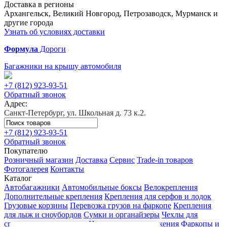
Доставка в регионы
Архангельск, Великий Новгород, Петрозаводск, Мурманск и
другие города
Узнать об условиях доставки
Формула
Дороги
Багажники на крышу автомобиля
+7 (812)
923-93-51
Обратный звонок
Адрес:
Санкт-Петербург, ул. Школьная д. 73 к.2.
+7 (812)
923-93-51
Обратный звонок
Покупателю
Розничный магазин
Доставка
Сервис
Trade-in товаров
Фотогалерея
Контакты
Каталог
Автобагажники
Автомобильные боксы
Велокрепления
Дополнительные крепления
Крепления для серфов и лодок
Грузовые корзины
Перевозка грузов на фаркопе
Крепления
для лыж и сноубордов
Сумки и органайзеры
Чехлы для
спортивного инвентаря
Цепи противоскольжения
Фаркопы и