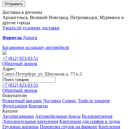
Отправить
Доставка в регионы
Архангельск, Великий Новгород, Петрозаводск, Мурманск и
другие города
Узнать об условиях доставки
Формула
Дороги
Багажники на крышу автомобиля
+7 (812)
923-93-51
Обратный звонок
Адрес:
Санкт-Петербург, ул. Школьная д. 73 к.2.
+7 (812)
923-93-51
Обратный звонок
Покупателю
Розничный магазин
Доставка
Сервис
Trade-in товаров
Фотогалерея
Контакты
Каталог
Автобагажники
Автомобильные боксы
Велокрепления
Дополнительные крепления
Крепления для серфов и лодок
Грузовые корзины
Перевозка грузов на фаркопе
Крепления