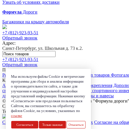
Узнать об условиях доставки
Формула
Дороги
Багажники на крышу автомобиля
+7 (812)
923-93-51
Обратный звонок
Адрес:
Санкт-Петербург, ул. Школьная д. 73 к.2.
+7 (812)
923-93-51
Обратный звонок
Покупателю
Розничный магазин
Доставка
Сервис
Trade-in товаров
Фотогал
Мы используем файлы Cookie и метрические
Каталог
программы для сбора и анализа информации
Автобагажники
Автомобильные боксы
Велокрепления
Дополн
о производительности сайта, а также для
сноубордов
Сумки и органайзеры
Чехлы для спортивного инве
улучшения и индивидуальной настройки
для электроники
Детские автокресла
Маркизы и навесы
представлений информации. Нажимая кнопку
© 2006-2026, Магазин-салон автобагажников "Формула дороги
«Согласиться» или продолжая пользоваться
Санкт-Петербург, ул. Школьная д. 73 к.2.
Сайтом, вы соглашаетесь на обработку
файлов Cookie, на условиях, указанных по
Телефон:
+7 (812) 923-93-51
ссылке
Согласие на обработку персональных данных
Согласие на обра
Согласиться
Только важные
Отказаться