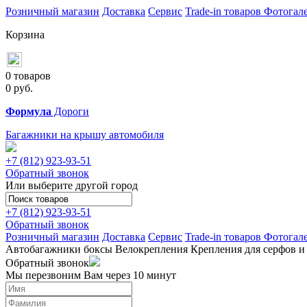
Розничный магазин
Доставка
Сервис
Trade-in товаров
Фотогал
Корзина
0 товаров
0
руб.
Формула
Дороги
Багажники на крышу автомобиля
+7 (812)
923-93-51
Обратный звонок
Или выберите другой город
+7 (812)
923-93-51
Обратный звонок
Розничный магазин
Доставка
Сервис
Trade-in товаров
Фотогал
Автобагажники
боксы
Велокрепления
Крепления для серфов и
Обратный звонок
Мы перезвоним Вам через 10 минут