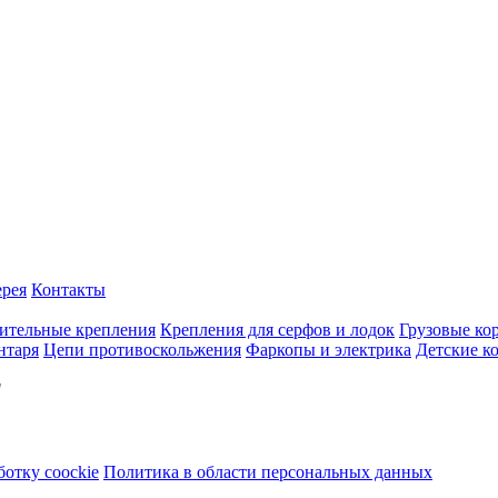
ерея
Контакты
ительные крепления
Крепления для серфов и лодок
Грузовые ко
нтаря
Цепи противоскольжения
Фаркопы и электрика
Детские к
"
ботку coockie
Политика в области персональных данных