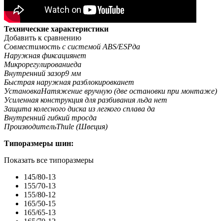
Технические характеристики
Добавить к сравнению
Совместимость с системой ABS/ESP
да
Наружная фиксация
нет
Микрорегулирование
да
Внутренний зазор
9 мм
Быстрая наружная разблокировка
нет
Установка
Натяжение вручную (две остановки при монтаже)
Усиленная конструкция для разбивания льда
нет
Защита колесного диска из легкого сплава
да
Внутренний гибкий трос
да
Производитель
Thule (Швеция)
Типоразмеры шин:
Показать все типоразмеры
145/80-13
155/70-13
155/80-12
165/50-15
165/65-13