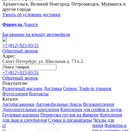
Архангельск, Великий Новгород, Петрозаводск, Мурманск и
другие города
Узнать об условиях доставки
Формула
Дороги
Багажники на крышу автомобиля
+7 (812)
923-93-51
Обратный звонок
Адрес:
Санкт-Петербург, ул. Школьная д. 73 к.2.
+7 (812)
923-93-51
Обратный звонок
Покупателю
Розничный магазин
Доставка
Сервис
Trade-in товаров
Фотогалерея
Контакты
Каталог
Автобагажники
Автомобильные боксы
Велокрепления
Дополнительные крепления
Крепления для серфов и лодок
Грузовые корзины
Перевозка грузов на фаркопе
Крепления
для лыж и сноубордов
Сумки и органайзеры
Чехлы для
спортивного инвентаря
Цепи противоскольжения
Фаркопы и
электрика
Детские коляски
Велокресла
Багажные системы для