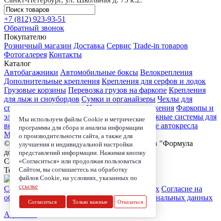
+7 (812)
923-93-51
Обратный звонок
Покупателю
Розничный магазин
Доставка
Сервис
Trade-in товаров
Фотогалерея
Контакты
Каталог
Автобагажники
Автомобильные боксы
Велокрепления
Дополнительные крепления
Крепления для серфов и лодок
Грузовые корзины
Перевозка грузов на фаркопе
Крепления
для лыж и сноубордов
Сумки и органайзеры
Чехлы для
спортивного инвентаря
Цепи противоскольжения
Фаркопы и
электрика
Детские коляски
Велокресла
Багажные системы для
Мы используем файлы Cookie и метрические
велосипедов
Чехлы для электроники
Детские автокресла
программы для сбора и анализа информации
Маркизы и навесы
о производительности сайта, а также для
© 2006-2026, Магазин-салон автобагажников "Формула
улучшения и индивидуальной настройки
дороги"
представлений информации. Нажимая кнопку
Санкт-Петербург, ул. Школьная д. 73 к.2.
«Согласиться» или продолжая пользоваться
Сайтом, вы соглашаетесь на обработку
Телефон:
+7 (812) 923-93-51
файлов Cookie, на условиях, указанных по
ссылке
Согласие на обработку персональных данных
Согласие на
обработку coockie
Политика в области персональных данных
Согласиться
Только важные
Отказаться
A-position